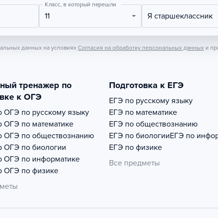
Класс, в который перешли
11
Я старшеклассник
нальных данных на условиях
Согласия на обработку персональных данных
и пр
тный тренажер по
Подготовка к ЕГЭ
вке к ОГЭ
ЕГЭ по русскому языку
р
ОГЭ по русскому языку
ЕГЭ по математике
р
ОГЭ по математике
ЕГЭ по обществознанию
р
ОГЭ по обществознанию
ЕГЭ по биологии
ЕГЭ по инфо
р
ОГЭ по биологии
ЕГЭ по физике
р
ОГЭ по информатике
Все предметы
р
ОГЭ по физике
дметы