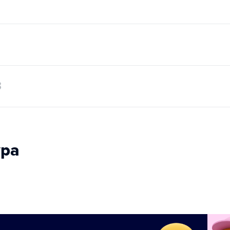
3
ура