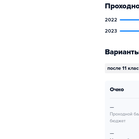
Проходно
2022
2023
Варианты
после 11 кла
очно
—
Проходной ба
бюджет
—