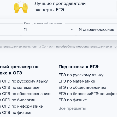
Лучшие преподаватели-
эксперты ЕГЭ
Класс, в который перешли
11
Я старшеклассник
нальных данных на условиях
Согласия на обработку персональных данных
и пр
тный тренажер по
Подготовка к ЕГЭ
вке к ОГЭ
ЕГЭ по русскому языку
р
ОГЭ по русскому языку
ЕГЭ по математике
р
ОГЭ по математике
ЕГЭ по обществознанию
р
ОГЭ по обществознанию
ЕГЭ по биологии
ЕГЭ по инфо
р
ОГЭ по биологии
ЕГЭ по физике
р
ОГЭ по информатике
Все предметы
р
ОГЭ по физике