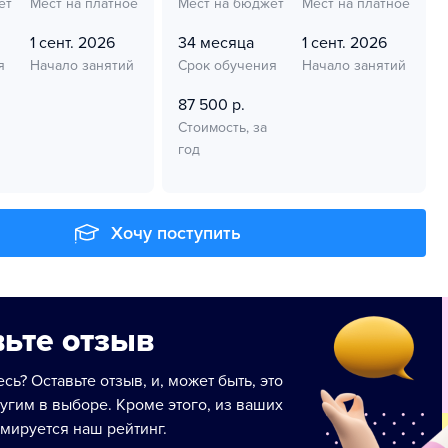
ет
Мест на платное
Мест на бюджет
Мест на платное
1 сент. 2026
34 месяца
1 сент. 2026
я
Начало занятий
Срок обучения
Начало занятий
87 500 р.
Стоимость, за
год
Хочу поступить
ьте отзыв
сь? Оставьте отзыв, и, может быть, это
угим в выборе. Кроме этого, из ваших
мируется наш рейтинг.