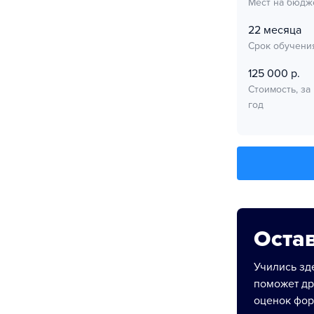
Мест на бюдж
22 месяца
Срок обучени
125 000 р.
Стоимость, за
год
Остав
Учились зде
поможет др
оценок фор