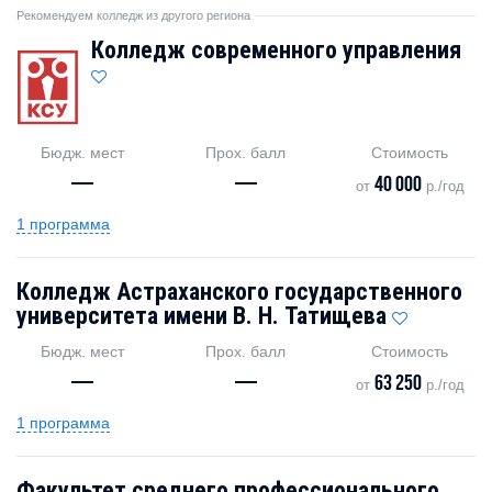
Рекомендуем колледж из другого региона
Колледж современного управления
Бюдж. мест
Прох. балл
Стоимость
—
—
40 000
от
р./год
1 программа
Колледж Астраханского государственного
университета имени В. Н. Татищева
Бюдж. мест
Прох. балл
Стоимость
—
—
63 250
от
р./год
1 программа
Факультет среднего профессионального