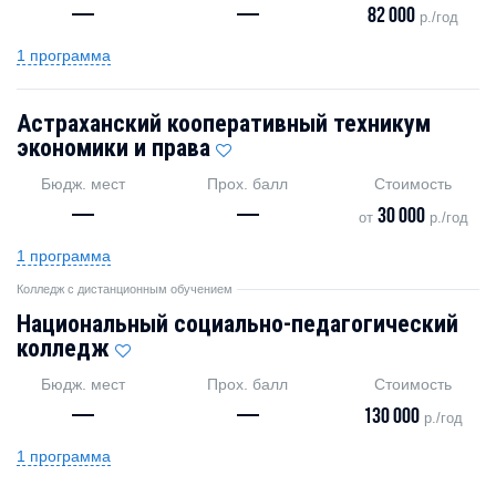
—
—
82 000
р./год
1 программа
Астраханский кооперативный техникум
экономики и права
Бюдж. мест
Прох. балл
Стоимость
—
—
30 000
от
р./год
1 программа
Колледж с дистанционным обучением
Национальный социально-педагогический
колледж
Бюдж. мест
Прох. балл
Стоимость
—
—
130 000
р./год
1 программа