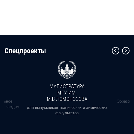
Cпецпроекты
МАГИСТРАТУРА
МГУ ИМ.
М.В.ЛОМОНОСОВА
альное
Образова
ь в каждом
для выпускников технических и химических
факультетов