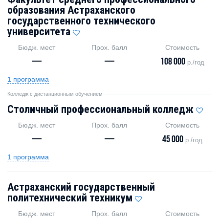
образования Астраханского
государственного технического
университета
Бюдж. мест
Прох. балл
Стоимость
—
—
108 000
р./год
1 программа
Колледж с дистанционным обучением
Столичный профессиональный колледж
Бюдж. мест
Прох. балл
Стоимость
—
—
45 000
р./год
1 программа
Астраханский государственный
политехнический техникум
Бюдж. мест
Прох. балл
Стоимость