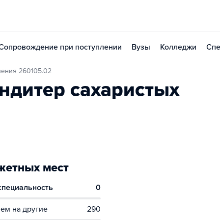
Сопровождение при поступлении
Вузы
Колледжи
Спе
ления 260105.02
ндитер сахаристых
етных мест
 специальность
0
ем на другие
290