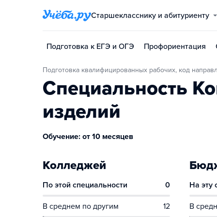
Старшекласснику и абитуриенту
Подготовка к ЕГЭ и ОГЭ
Профориентация
Подготовка квалифицированных рабочих, код направ
Специальность Ко
изделий
Обучение: от 10 месяцев
Колледжей
Бюдж
По этой специальности
0
На эту
В среднем по другим
12
В средн