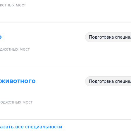
жетных мест
о
подготовка специ
джетных мест
 животного
подготовка специ
юджетных мест
азать все специальности