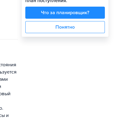
план поступления.
Что за планировщик?
Понятно
стояния
ьзуется
тами
и
ервый
о.
сы и