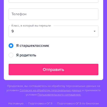
Телефон
Класс, в который вы перешли
9
Я старшеклассник
Я родитель
Отправить
Продолжая, вы соглашаетесь на обработку персональных данных на
условиях
Согласия на обработку персональных данных
и принимаете
условия
Пользовательского соглашения.
На главную
Подготовка к OГЭ
Подготовка к OГЭ по биологии