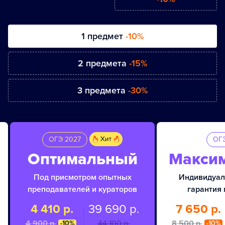
1 предмет
-10%
2 предмета
-15%
3 предмета
-30%
ОГЭ 2027
ОГЭ
Оптимальный
Макси
Под присмотром опытных
Индивидуал
преподавателей и кураторов
гарантия 
4 410 р.
39 690 р.
7 650 р.
4 900 p.
44 100 p.
8 500 p.
-10%
-10%