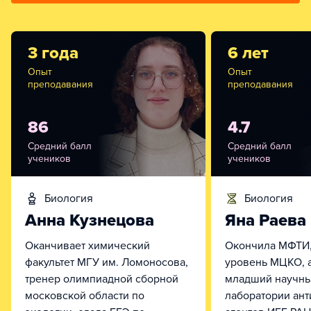
3 года
6 лет
Опыт
Опыт
преподавания
преподавания
86
4.7
Средний балл
Средний балл
учеников
учеников
биология
биология
Анна Кузнецова
Яна Раева
Оканчивает химический
Окончила МФТИ,
факультет МГУ им. Ломоносова,
уровень МЦКО, а
тренер олимпиадной сборной
младший научны
московской области по
лаборатории ан