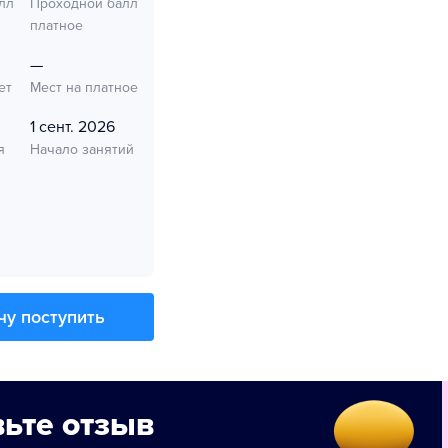
лл
Проходной балл
платное
—
ет
Мест на платное
1 сент. 2026
я
Начало занятий
чу поступить
ьте отзыв