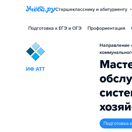
Старшекласснику и абитуриенту
Подготовка к ЕГЭ и ОГЭ
Профориентация
Направление 
коммунального
Масте
ИФ АТТ
обсл
сист
хозяй
подготовка