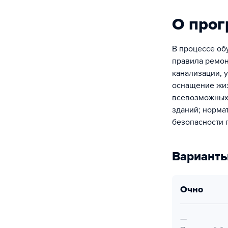
О про
В процессе об
правила ремон
канализации, у
оснащение жиз
всевозможных 
зданий; норма
безопасности 
Варианты
очно
—