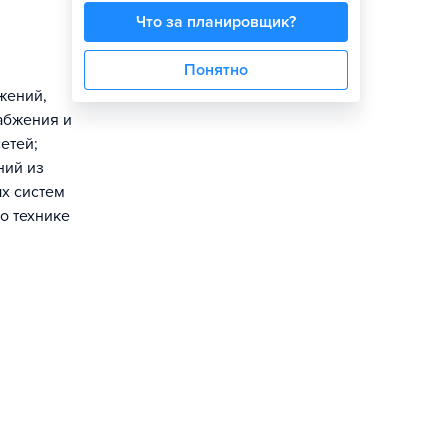
Что за планировщик?
Понятно
жений,
абжения и
етей;
ний из
х систем
о технике