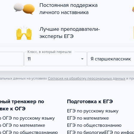
Постоянная поддержка
личного наставника
Лучшие преподаватели-
эксперты ЕГЭ
Класс, в который перешли
11
Я старшеклассник
нальных данных на условиях
Согласия на обработку персональных данных
и пр
тный тренажер по
Подготовка к ЕГЭ
вке к ОГЭ
ЕГЭ по русскому языку
р
ОГЭ по русскому языку
ЕГЭ по математике
р
ОГЭ по математике
ЕГЭ по обществознанию
р
ОГЭ по обществознанию
ЕГЭ по биологии
ЕГЭ по инфо