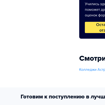
Учились зде
поможет др
оценок фор
Ост
от
Смотри
Колледжи Аст
Готовим к поступлению в лучш