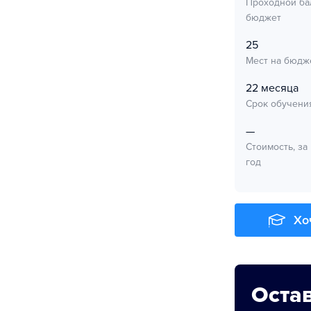
Проходной ба
бюджет
25
Мест на бюдж
22 месяца
Срок обучени
—
Стоимость, за
год
Хо
Остав