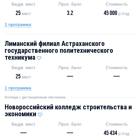
Бюдж. мест
Прох. балл
Стоимость
25
3.2
45 000
мест
р./год
1 программа
Лиманский филиал Астраханского
государственного политехнического
техникума
Бюдж. мест
Прох. балл
Стоимость
25
—
—
мест
1 программа
Колледж с дистанционным обучением
Новороссийский колледж строительства и
экономики
Бюдж. мест
Прох. балл
Стоимость
—
—
45 434
р./год