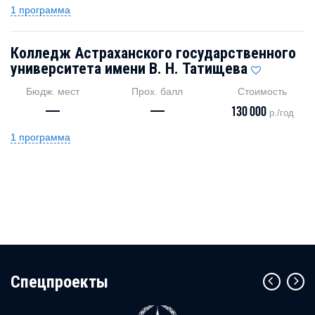
1 программа
Колледж Астраханского государственного
университета имени В. Н. Татищева
Бюдж. мест
Прох. балл
Стоимость
—
—
130 000
р./год
1 программа
Cпецпроекты