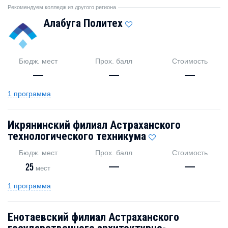
Рекомендуем колледж из другого региона
Алабуга Политех
Бюдж. мест
Прох. балл
Стоимость
—
—
—
1 программа
Икрянинский филиал Астраханского
технологического техникума
Бюдж. мест
Прох. балл
Стоимость
25
—
—
мест
1 программа
Енотаевский филиал Астраханского