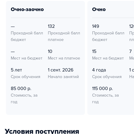
очно-заочно
очно
—
132
149
12
Проходной балл
Проходной балл
Проходной балл
Пр
бюджет
платное
бюджет
пл
—
10
15
7
Мест на бюджет
Мест на платное
Мест на бюджет
Ме
5 лет
1 сент. 2026
4 года
1 
Срок обучения
Начало занятий
Срок обучения
На
85 000 р.
115 000 р.
Стоимость, за
Стоимость, за
год
год
Условия поступления