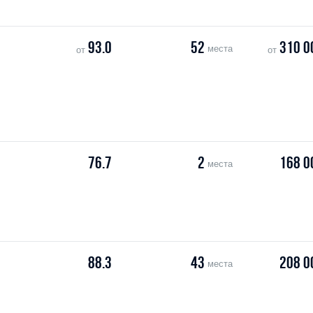
93.0
52
310 0
места
от
от
76.7
2
168 0
места
88.3
43
208 0
места