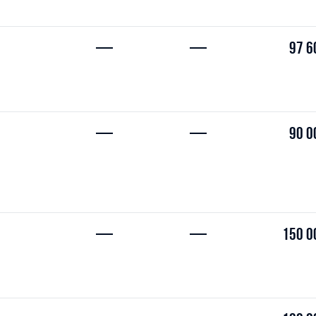
—
—
97 6
—
—
90 0
—
—
150 0