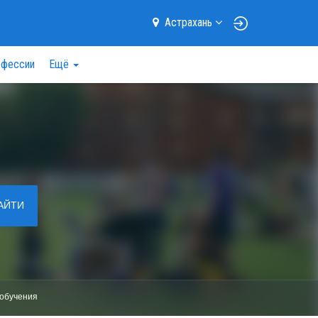
Астрахань
фессии
Ещё
АЙТИ
обучения