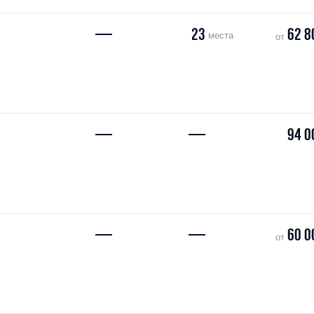
—
23
62 8
места
от
—
—
94 0
—
—
60 0
от