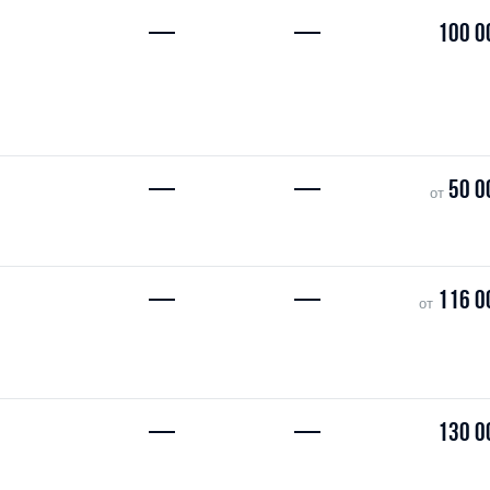
—
—
100 0
—
—
50 0
от
—
—
116 0
от
—
—
130 0