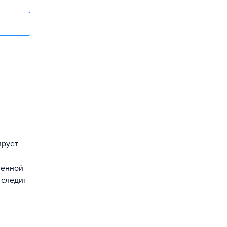
ирует
венной
 следит