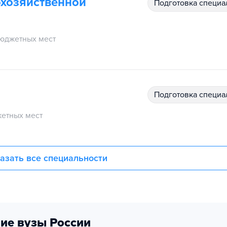
охозяйственной
подготовка специ
юджетных мест
подготовка специ
етных мест
азать все специальности
ие вузы России