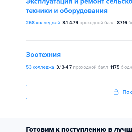
Эксплуатация и ремонт сельск
техники и оборудования
268
колледжей
3.1-4.79
проходной балл
8716
б
Зоотехния
53
колледжа
3.13-4.7
проходной балл
1175
бюдж
Пок
Готовим к поступлению в лучш