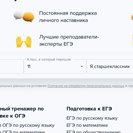
Постоянная поддержка
личного наставника
Лучшие преподаватели-
эксперты ЕГЭ
Класс, в который перешли
11
Я старшеклассник
нальных данных на условиях
Согласия на обработку персональных данных
и пр
тный тренажер по
Подготовка к ЕГЭ
вке к ОГЭ
ЕГЭ по русскому языку
р
ОГЭ по русскому языку
ЕГЭ по математике
р
ОГЭ по математике
ЕГЭ по обществознанию