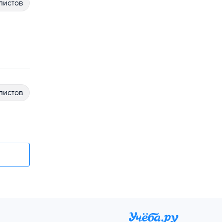
алистов
алистов