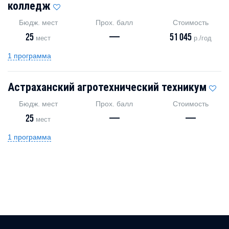
колледж
Бюдж. мест
Прох. балл
Стоимость
25
—
51 045
мест
р./год
1 программа
Астраханский агротехнический техникум
Бюдж. мест
Прох. балл
Стоимость
25
—
—
мест
1 программа