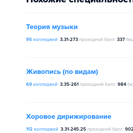
Теория музыки
95
колледжей
3.31-273
проходной балл
337
бю
Живопись (по видам)
69
колледжей
3.35-261
проходной балл
984
бю
Хоровое дирижирование
112
колледжей
3.31-245.25
проходной балл
90