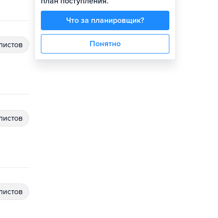
план поступления.
Что за планировщик?
Понятно
алистов
алистов
алистов