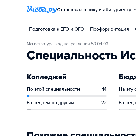
Старшекласснику и абитуриенту
Подготовка к ЕГЭ и ОГЭ
Профориентация
Магистратура, код направления 50.04.03
Специальность Ис
Колледжей
Бюдж
По этой специальности
14
На эту
В среднем по другим
22
В средн
Похожие специальност