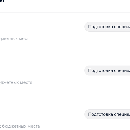
подготовка специ
джетных мест
подготовка специ
джетных места
подготовка специ
2
бюджетных места