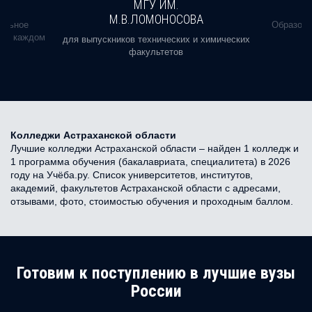
МГУ ИМ.
М.В.ЛОМОНОСОВА
альное
Образова
ь в каждом
для выпускников технических и химических
факультетов
Колледжи Астраханской области
Лучшие колледжи Астраханской области – найден 1 колледж и
1 программа обучения (бакалавриата, специалитета) в 2026
году на Учёба.ру. Список университетов, институтов,
академий, факультетов Астраханской области с адресами,
отзывами, фото, стоимостью обучения и проходным баллом.
Готовим к поступлению в лучшие вузы
России