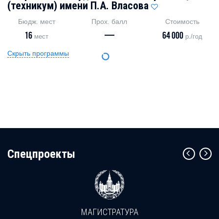
(техникум) имени П.А. Власова
Бюдж. мест
Прох. балл
Стоимость
16
—
64 000
мест
р./год
Скрыть программы
Cпецпроекты
МАГИСТРАТУРА