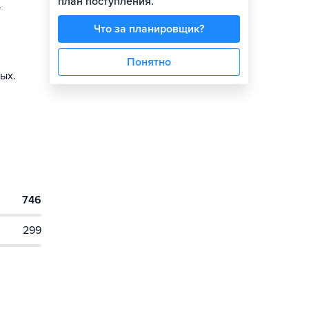
план поступления.
т
Что за планировщик?
Понятно
ых.
746
299