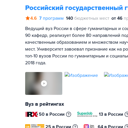
Российский государственный 
4.6
7
программ
140
бюджетных мест
от 46
п
Ведущий вуз России в сфере гуманитарных и соц
90 кафедр, реализует более 80 направлений по
качественным образованием и множеством нау
мест. Университет завоевал признание как на р
топ-10 вузов России по гуманитарным и социал
2018 года.
Вуз в рейтингах
50 в России
13 в России
25 в России
64 в России