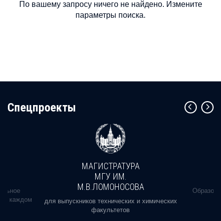
По вашему запросу ничего не найдено. Измените
параметры поиска.
Cпецпроекты
МАГИСТРАТУРА
МГУ ИМ.
М.В.ЛОМОНОСОВА
альное
Образова
ь в каждом
для выпускников технических и химических
факультетов