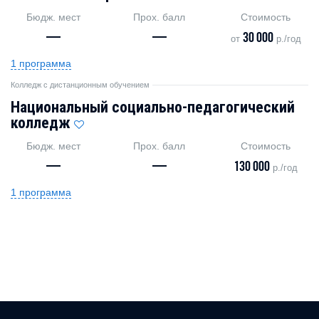
Бюдж. мест
Прох. балл
Стоимость
—
—
30 000
от
р./год
1 программа
Колледж с дистанционным обучением
Национальный социально-педагогический
колледж
Бюдж. мест
Прох. балл
Стоимость
—
—
130 000
р./год
1 программа