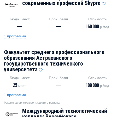
современных профессий Skypro
Бюдж. мест
Прох. балл
Стоимость
—
—
160 000
р./год
1 программа
Факультет среднего профессионального
образования Астраханского
государственного технического
университета
Бюдж. мест
Прох. балл
Стоимость
25
—
108 000
мест
р./год
1 программа
Рекомендуем колледж из другого региона
Международный технологический
колледж Российского