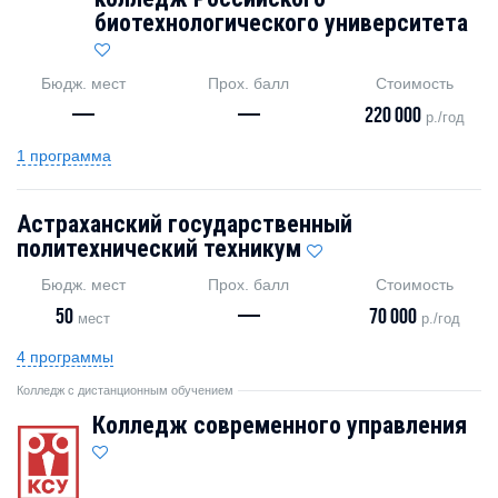
биотехнологического университета
Бюдж. мест
Прох. балл
Стоимость
—
—
220 000
р./год
1 программа
Астраханский государственный
политехнический техникум
Бюдж. мест
Прох. балл
Стоимость
50
—
70 000
мест
р./год
4 программы
Колледж с дистанционным обучением
Колледж современного управления