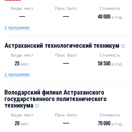
Бюдж. мест
Прох. балл
Стоимость
—
—
40 000
р./год
1 программа
Астраханский технологический техникум
Бюдж. мест
Прох. балл
Стоимость
25
—
58 500
мест
р./год
1 программа
Володарский филиал Астраханского
государственного политехнического
техникума
Бюдж. мест
Прох. балл
Стоимость
20
—
70 000
мест
р./год