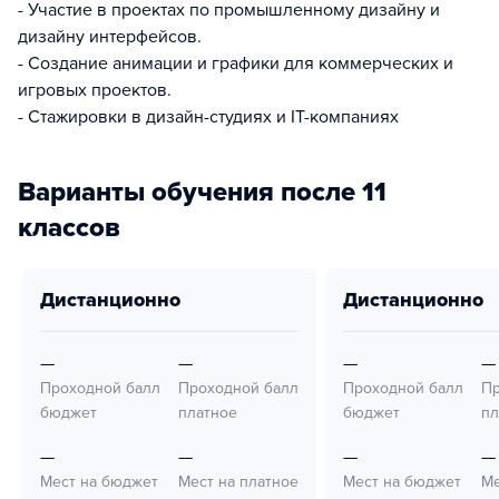
- Участие в проектах по промышленному дизайну и
дизайну интерфейсов.
- Создание анимации и графики для коммерческих и
игровых проектов.
- Стажировки в дизайн-студиях и IТ-компаниях
Варианты обучения после 11
классов
дистанционно
дистанционно
—
—
—
—
Проходной балл
Проходной балл
Проходной балл
Пр
бюджет
платное
бюджет
пл
—
—
—
—
Мест на бюджет
Мест на платное
Мест на бюджет
Ме