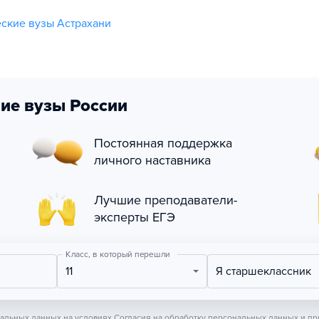
ские вузы Астрахани
ие вузы России
Постоянная поддержка
личного наставника
Лучшие преподаватели-
эксперты ЕГЭ
Класс, в который перешли
11
Я старшеклассник
нальных данных на условиях
Согласия на обработку персональных данных
и пр