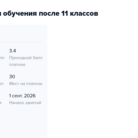
 обучения после 11 классов
3.4
лл
Проходной балл
платное
30
ет
Мест на платное
1 сент. 2026
я
Начало занятий