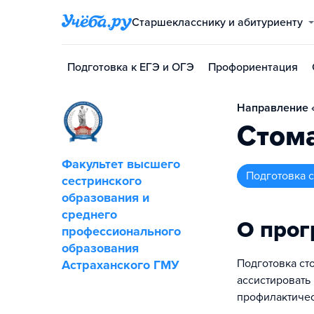
Старшекласснику и абитуриенту
Подготовка к ЕГЭ и ОГЭ
Профориентация
Направление «
Стома
Факультет высшего
подготовка
сестринского
образования и
среднего
О про
профессионального
образования
Подготовка сто
Астраханского ГМУ
ассистировать
профилактичес