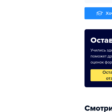
Хо
Остав
Учились зде
поможет др
оценок фор
Ост
от
Смотри