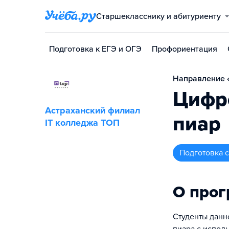
Старшекласснику и абитуриенту
Подготовка к ЕГЭ и ОГЭ
Профориентация
Направление «
Цифро
Астраханский филиал
пиар
IT колледжа TOП
подготовка
О про
Студенты данн