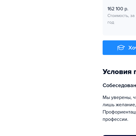
162 100 р.
Стоимость, за
год
Хо
Условия 
собеседова
Мы уверены, что IT-специалистом может стать каждый. Для достижения цели от вас нужны
лишь желание,
Профориентаци
профессии.