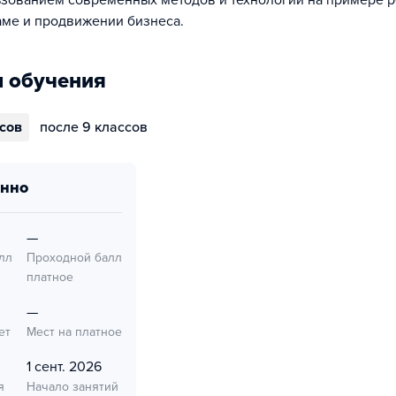
ьзованием современных методов и технологий на примере 
аме и продвижении бизнеса.
 обучения
ссов
после 9 классов
онно
—
лл
Проходной балл
платное
—
ет
Мест на платное
1 сент. 2026
я
Начало занятий