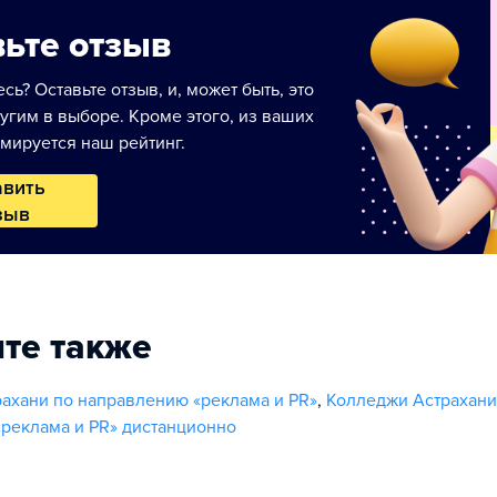
ьте отзыв
сь? Оставьте отзыв, и, может быть, это
угим в выборе. Кроме этого, из ваших
мируется наш рейтинг.
авить
зыв
те также
ахани по направлению «реклама и PR»
,
Колледжи Астрахани
реклама и PR» дистанционно