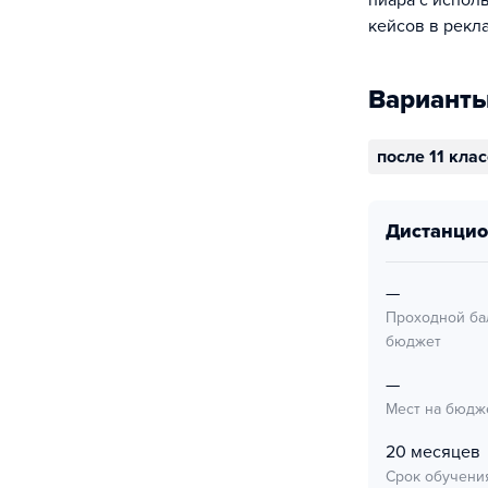
пиара с испол
кейсов в рекл
Варианты
после 11 кла
дистанци
—
Проходной ба
бюджет
—
Мест на бюдж
20 месяцев
Срок обучени