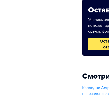
Остав
Учились зде
поможет др
оценок фор
Ост
от
Смотри
Колледжи Астр
направлению «