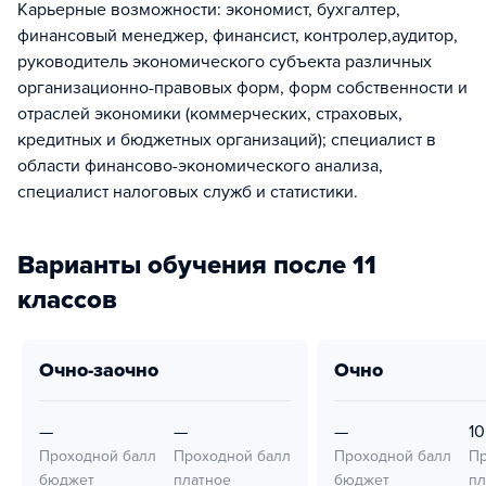
Карьерные возможности: экономист, бухгалтер,
финансовый менеджер, финансист, контролер,аудитор,
руководитель экономического субъекта различных
организационно-правовых форм, форм собственности и
отраслей экономики (коммерческих, страховых,
кредитных и бюджетных организаций); специалист в
области финансово-экономического анализа,
специалист налоговых служб и статистики.
Варианты обучения после 11
классов
очно-заочно
очно
—
—
—
10
Проходной балл
Проходной балл
Проходной балл
Пр
бюджет
платное
бюджет
пл