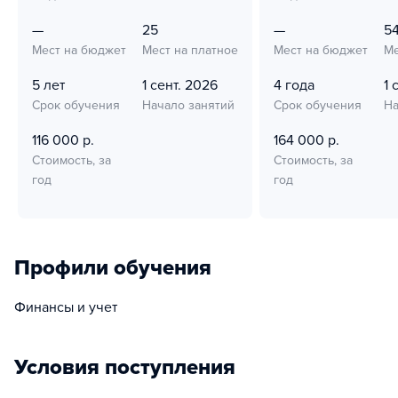
—
25
—
5
Мест на бюджет
Мест на платное
Мест на бюджет
Ме
5 лет
1 сент. 2026
4 года
1 
Срок обучения
Начало занятий
Срок обучения
На
116 000 р.
164 000 р.
Стоимость, за
Стоимость, за
год
год
Профили обучения
Финансы и учет
Условия поступления