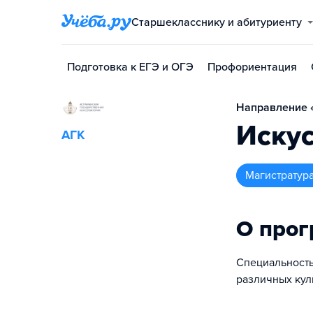
Старшекласснику и абитуриенту
Подготовка к ЕГЭ и ОГЭ
Профориентация
Направление «
Искус
АГК
магистратур
О про
Специальност
различных кул