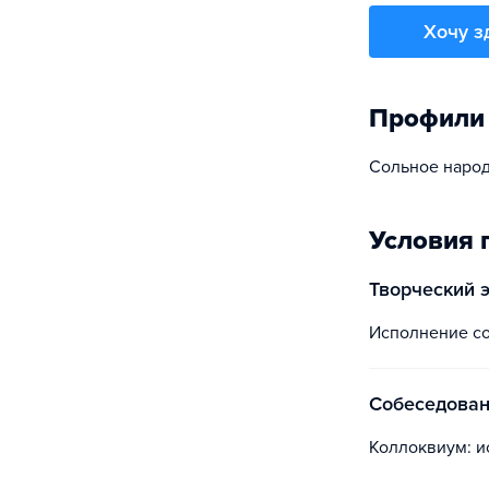
Хочу з
Профили
Сольное народ
Условия 
творческий 
Исполнение с
собеседова
Коллоквиум: 