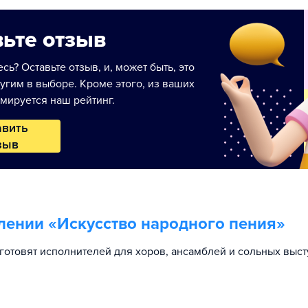
ьте отзыв
сь? Оставьте отзыв, и, может быть, это
угим в выборе. Кроме этого, из ваших
мируется наш рейтинг.
авить
зыв
лении «
Искусство народного пения
»
готовят исполнителей для хоров, ансамблей и сольных выст