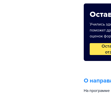
Остав
Учились зде
поможет др
оценок фор
Ост
от
О направ
На программе 