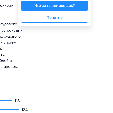
Что за планировщик?
ических
Понятно
 судового
 устройств и
к, судового
 и систем
,
ных
блей и
становок;
118
124