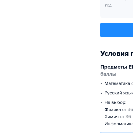
год
Условия 
Предметы Е
баллы
математика
русский язы
На выбор:
физика
от 36
химия
от 36
информатик