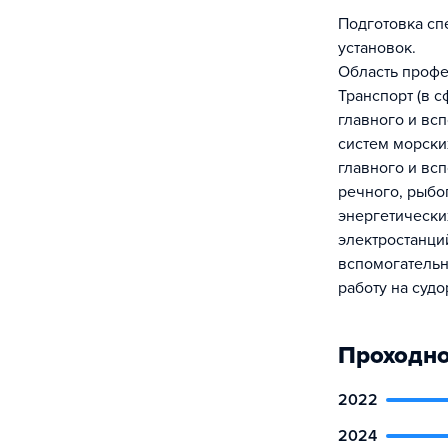
Подготовка сп
установок.
Область профе
Транспорт (в с
главного и вс
систем морски
главного и вс
речного, рыбо
энергетически
электростанци
вспомогательн
работу на суд
Проходно
2022
2024