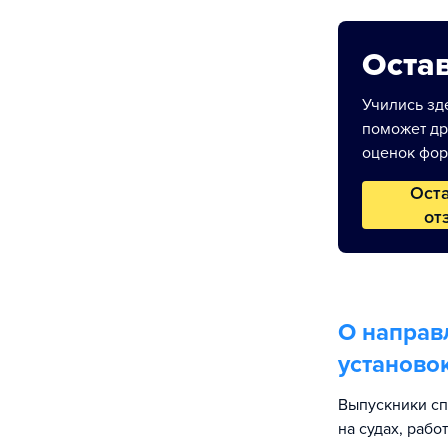
Остав
Учились зде
поможет др
оценок фор
Ост
от
О направ
установо
Выпускники сп
на судах, раб