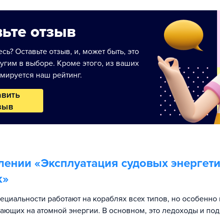
ьте отзыв
сь? Оставьте отзыв, и, может быть, это
угим в выборе. Кроме этого, из ваших
мируется наш рейтинг.
авить
зыв
лении «
Эксплуатация судовых энергет
к
»
ециальности работают на кораблях всех типов, но особенно 
отающих на атомной энергии. В основном, это ледоходы и по