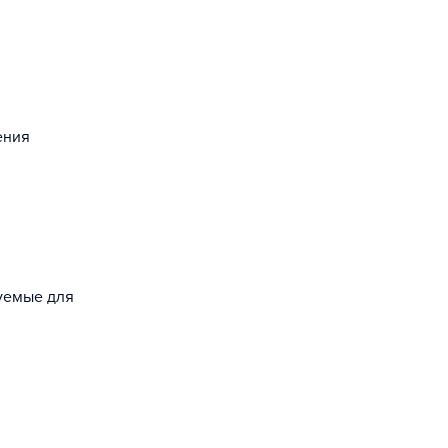
ения
зуемые для