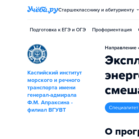
Старшекласснику и абитуриенту
Подготовка к ЕГЭ и ОГЭ
Профориентация
Направление «
Эксп
энерг
Каспийский институт
морского и речного
смеш
транспорта имени
генерал-адмирала
Ф.М. Апраксина -
специалитет
филиал ВГУВТ
О про