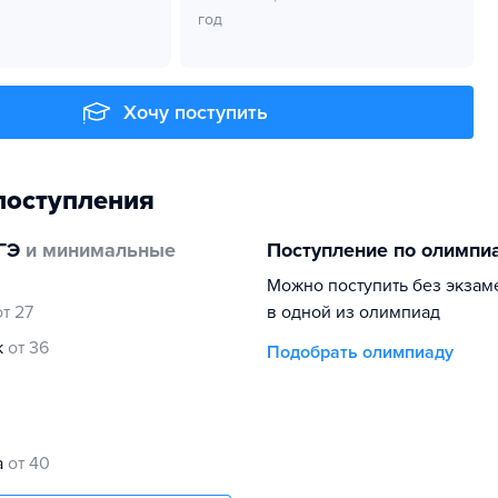
год
Хочу поступить
поступления
ГЭ
и минимальные
Поступление по олимпи
Можно поступить без экзам
от 27
в одной из олимпиад
к
от 36
Подобрать олимпиаду
а
от 40