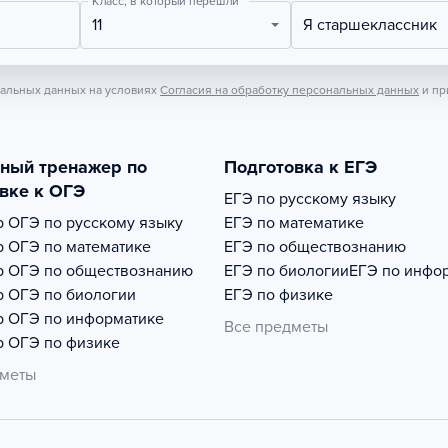
Класс, в который перешли
11
Я старшеклассник
нальных данных на условиях
Согласия на обработку персональных данных
и пр
тный тренажер по
Подготовка к ЕГЭ
вке к ОГЭ
ЕГЭ по русскому языку
р
ОГЭ по русскому языку
ЕГЭ по математике
р
ОГЭ по математике
ЕГЭ по обществознанию
р
ОГЭ по обществознанию
ЕГЭ по биологии
ЕГЭ по инфо
р
ОГЭ по биологии
ЕГЭ по физике
р
ОГЭ по информатике
Все предметы
р
ОГЭ по физике
дметы