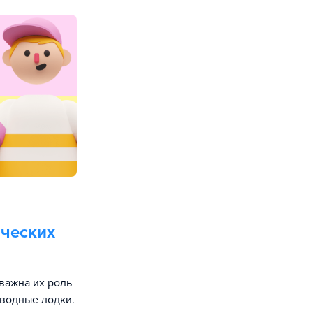
ических
важна их роль
дводные лодки.