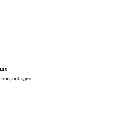
аде
енов, победив