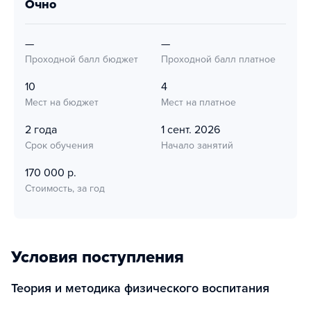
очно
—
—
Проходной балл бюджет
Проходной балл платное
10
4
Мест на бюджет
Мест на платное
2 года
1 сент. 2026
Срок обучения
Начало занятий
170 000 р.
Стоимость, за год
Условия поступления
Теория и методика физического воспитания