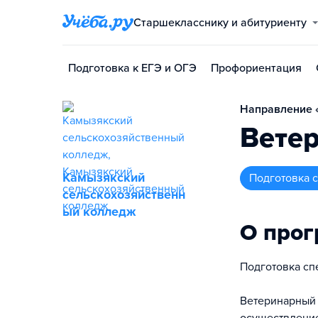
Старшекласснику и абитуриенту
Подготовка к ЕГЭ и ОГЭ
Профориентация
Направление «
Вете
Камызякский
подготовка
сельскохозяйственн
ый колледж
О про
Подготовка сп
Ветеринарный 