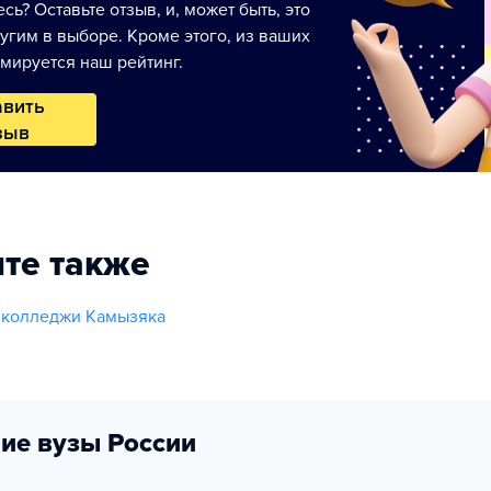
сь? Оставьте отзыв, и, может быть, это
угим в выборе. Кроме этого, из ваших
мируется наш рейтинг.
авить
зыв
те также
 колледжи Камызяка
ие вузы России