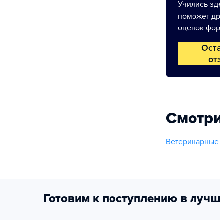
Учились зде
поможет др
оценок фор
Ост
от
Смотри
Ветеринарные
Готовим к поступлению в лучш