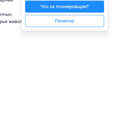
тарных
Что за планировщик?
отных;
Понятно
ырья животного