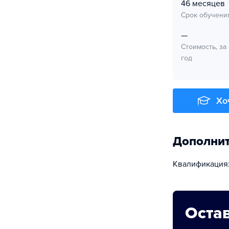
46 месяцев
Срок обучени
—
Стоимость, за
год
Хо
Дополни
Квалификация
Остав