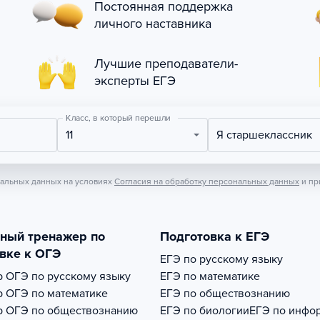
Постоянная поддержка
личного наставника
Лучшие преподаватели-
эксперты ЕГЭ
Класс, в который перешли
11
Я старшеклассник
нальных данных на условиях
Согласия на обработку персональных данных
и пр
тный тренажер по
Подготовка к ЕГЭ
вке к ОГЭ
ЕГЭ по русскому языку
р
ОГЭ по русскому языку
ЕГЭ по математике
р
ОГЭ по математике
ЕГЭ по обществознанию
р
ОГЭ по обществознанию
ЕГЭ по биологии
ЕГЭ по инфо