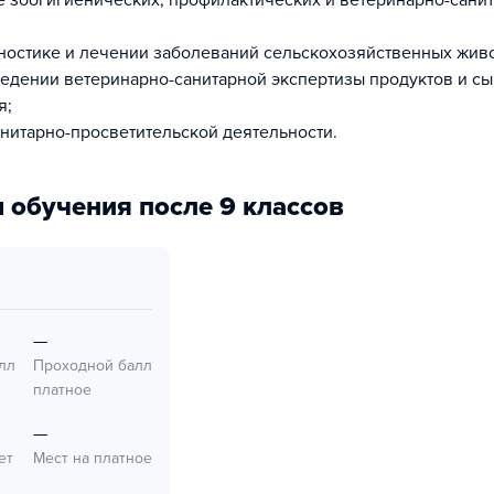
 зоогигиенических, профилактических и ветеринарно-сани
гностике и лечении заболеваний сельскохозяйственных жив
ведении ветеринарно-санитарной экспертизы продуктов и с
я;
нитарно-просветительской деятельности.
 обучения после 9 классов
—
лл
Проходной балл
платное
—
ет
Мест на платное