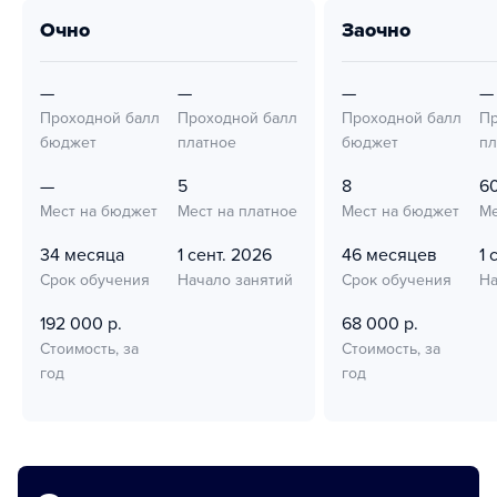
очно
заочно
—
—
—
—
Проходной балл
Проходной балл
Проходной балл
Пр
бюджет
платное
бюджет
пл
—
5
8
6
Мест на бюджет
Мест на платное
Мест на бюджет
Ме
34 месяца
1 сент. 2026
46 месяцев
1 
Срок обучения
Начало занятий
Срок обучения
На
192 000 р.
68 000 р.
Стоимость, за
Стоимость, за
год
год