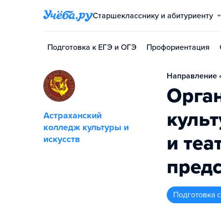
Старшекласснику и абитуриенту
Подготовка к ЕГЭ и ОГЭ
Профориентация
Направление «
Орган
куль
Астраханский
колледж культуры и
и теа
искусств
пред
подготовка