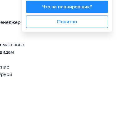
Что за планировщик?
Понятно
Менеджер
о-массовых
 видам
ение
урной