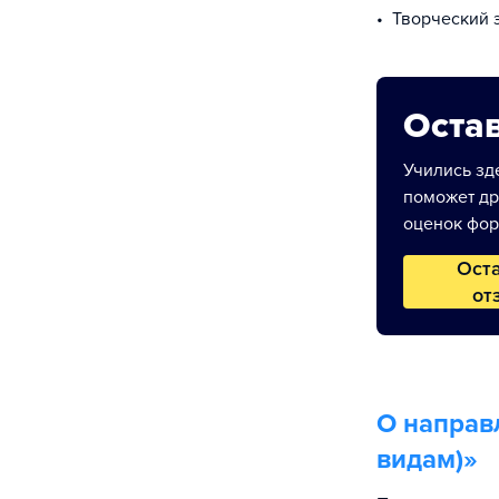
творческий 
Остав
Учились зде
поможет др
оценок фор
Ост
от
О направ
видам)
»