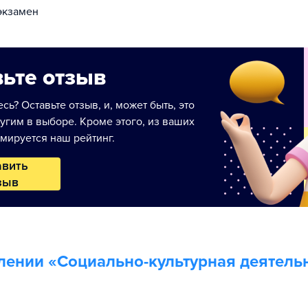
экзамен
ьте отзыв
сь? Оставьте отзыв, и, может быть, это
угим в выборе. Кроме этого, из ваших
мируется наш рейтинг.
авить
зыв
лении «
Социально-культурная деятельн