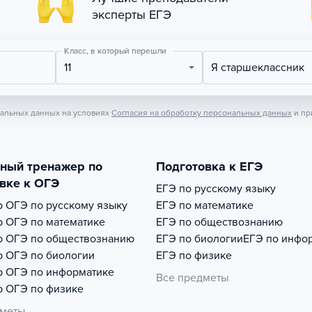
эксперты ЕГЭ
Класс, в который перешли
11
Я старшеклассник
нальных данных на условиях
Согласия на обработку персональных данных
и пр
тный тренажер по
Подготовка к ЕГЭ
вке к ОГЭ
ЕГЭ по русскому языку
р
ОГЭ по русскому языку
ЕГЭ по математике
р
ОГЭ по математике
ЕГЭ по обществознанию
р
ОГЭ по обществознанию
ЕГЭ по биологии
ЕГЭ по инфо
р
ОГЭ по биологии
ЕГЭ по физике
р
ОГЭ по информатике
Все предметы
р
ОГЭ по физике
дметы