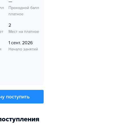
—
лл
Проходной балл
платное
2
ет
Мест на платное
1 сент. 2026
я
Начало занятий
чу поступить
поступления