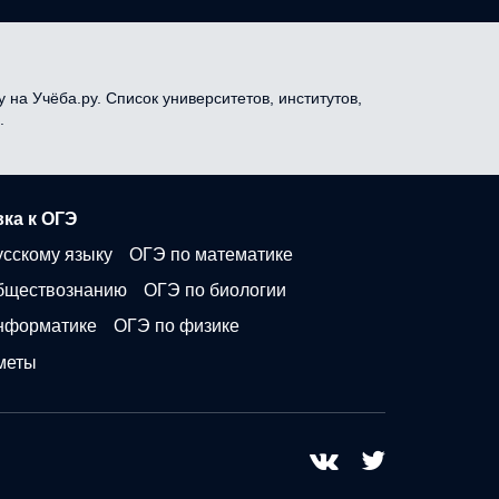
 на Учёба.ру. Список университетов, институтов,
.
ка к ОГЭ
усскому языку
ОГЭ по математике
бществознанию
ОГЭ по биологии
нформатике
ОГЭ по физике
меты