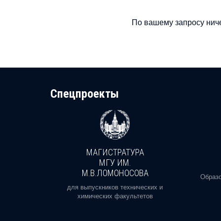
По вашему запросу ниче
Cпецпроекты
МАГИСТРАТУРА
И
МГУ ИМ.
М.В.ЛОМОНОСОВА
, реальное
Образо
орая есть
для выпускников технических и
химических факультетов