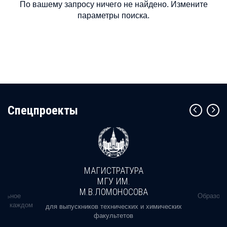
По вашему запросу ничего не найдено. Измените
параметры поиска.
Cпецпроекты
МАГИСТРАТУРА
МГУ ИМ.
М.В.ЛОМОНОСОВА
альное
Образова
ь в каждом
для выпускников технических и химических
факультетов