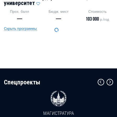
университет
Прох. балл
Бюдж. мест
Стоимость
—
—
103 000
р./год
Скрыть программы
Cпецпроекты
МАГИСТРАТУРА