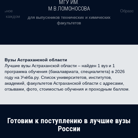
МГУ ИМ.
М.В.ЛОМОНОСОВА
альное
Образова
ь в каждом
для выпускников технических и химических
факультетов
Вузы Астраханской области
Лучшие вузы Астраханской области – найден 1 вуз и 1
программа обучения (бакалавриата, специалитета) в 2026
году на Учёба.ру. Список университетов, институтов,
академий, факультетов Астраханской области с адресами,
отзывами, фото, стоимостью обучения и проходным баллом.
Готовим к поступлению в лучшие вузы
России