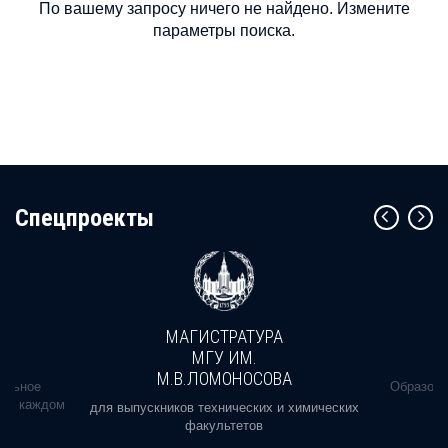
По вашему запросу ничего не найдено. Измените
параметры поиска.
Cпецпроекты
МАГИСТРАТУРА
МГУ ИМ.
М.В.ЛОМОНОСОВА
альное
Образова
ь в каждом
для выпускников технических и химических
факультетов