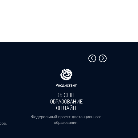
ВЫСШЕЕ
ОБРАЗОВАНИЕ
ОНЛАЙН
Пройди
профе
Федеральный проект дистанционного
образования.
сов.