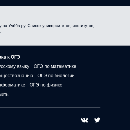
 на Учёба.ру. Список университетов, институтов,
.
ка к ОГЭ
усскому языку
ОГЭ по математике
бществознанию
ОГЭ по биологии
нформатике
ОГЭ по физике
меты