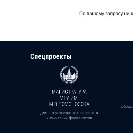
По вашему запросу ниче
Cпецпроекты
МАГИСТРАТУРА
И
МГУ ИМ.
М.В.ЛОМОНОСОВА
, реальное
Образо
орая есть
для выпускников технических и
химических факультетов