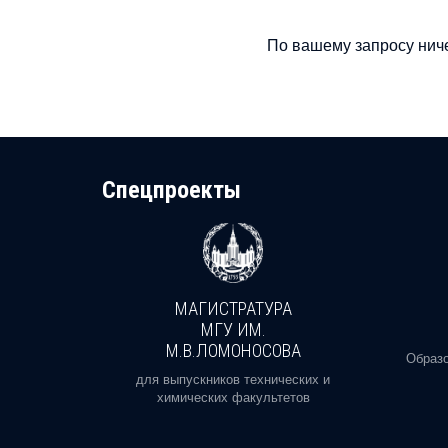
По вашему запросу ниче
Cпецпроекты
МАГИСТРАТУРА
И
МГУ ИМ.
М.В.ЛОМОНОСОВА
, реальное
Образо
орая есть
для выпускников технических и
химических факультетов