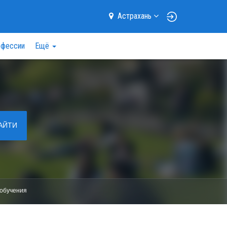
Астрахань
фессии
Ещё
АЙТИ
обучения