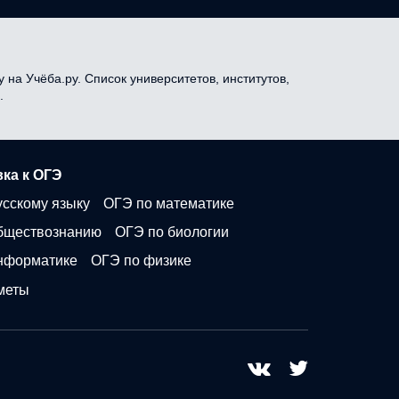
 на Учёба.ру. Список университетов, институтов,
.
ка к ОГЭ
усскому языку
ОГЭ по математике
бществознанию
ОГЭ по биологии
нформатике
ОГЭ по физике
меты