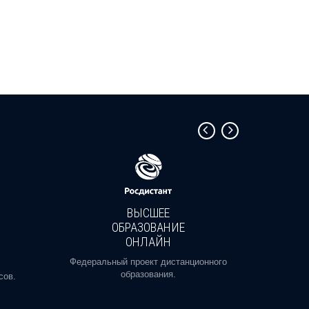
ВЫСШЕЕ
ОБРАЗОВАНИЕ
ОНЛАЙН
Пройди
профе
Федеральный проект дистанционного
образования.
сов.