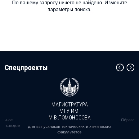
По вашему запросу ничего не найдено. Измените
параметры поиска.
Cпецпроекты
МАГИСТРАТУРА
МГУ ИМ.
М.В.ЛОМОНОСОВА
альное
Образова
ь в каждом
для выпускников технических и химических
факультетов