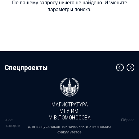
По вашему запросу ничего не найдено. Измените
параметры поиска.
Cпецпроекты
МАГИСТРАТУРА
МГУ ИМ.
М.В.ЛОМОНОСОВА
альное
Образова
ь в каждом
для выпускников технических и химических
факультетов