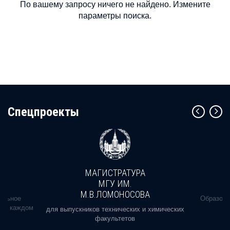
По вашему запросу ничего не найдено. Измените
параметры поиска.
Cпецпроекты
МАГИСТРАТУРА
МГУ ИМ.
М.В.ЛОМОНОСОВА
альное
Образова
ь в каждом
для выпускников технических и химических
факультетов