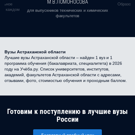
М.В.ЛОМОНОСОВА
альное
Образова
ь в каждом
для выпускников технических и химических
факультетов
Вузы Астраханской области
Лучшие вузы Астраханской области – найден 1 вуз и 1
программа обучения (бакалавриата, специалитета) в 2026
году на Учёба.ру. Список университетов, институтов,
академий, факультетов Астраханской области с адресами,
отзывами, фото, стоимостью обучения и проходным баллом.
Готовим к поступлению в лучшие вузы
России