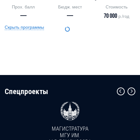
Прох. балл
Бюдж. мест
Стоимость
—
—
70 000
р./год
Скрыть программы
Cпецпроекты
МАГИСТРАТУРА
МГУ ИМ.