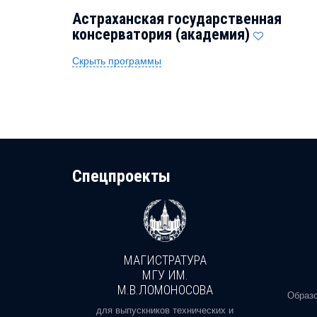
Астраханская государственная
консерватория (академия)
Скрыть программы
Cпецпроекты
МАГИСТРАТУРА
И
МГУ ИМ.
М.В.ЛОМОНОСОВА
, реальное
Образо
орая есть
для выпускников технических и