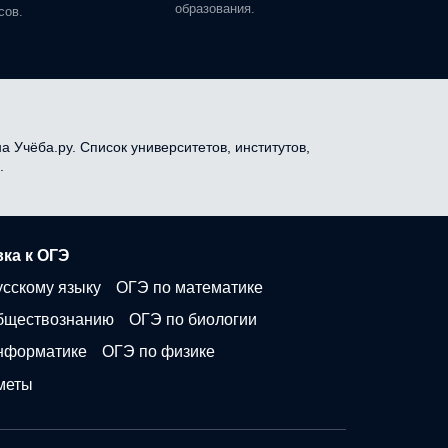
образования.
сов.
а Учёба.ру. Список университетов, институтов,
.
ка к ОГЭ
усскому языку
ОГЭ по математике
бществознанию
ОГЭ по биологии
нформатике
ОГЭ по физике
меты