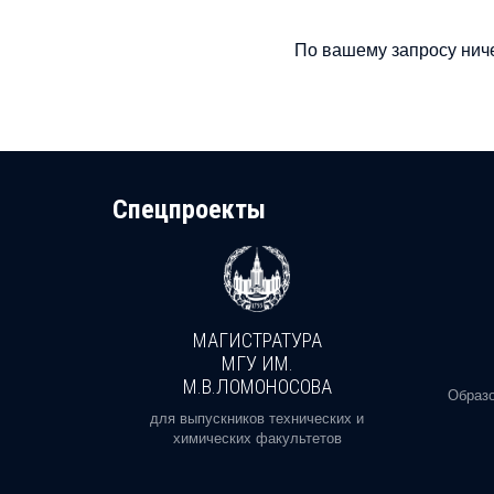
По вашему запросу ниче
Cпецпроекты
МАГИСТРАТУРА
И
МГУ ИМ.
М.В.ЛОМОНОСОВА
, реальное
Образо
орая есть
для выпускников технических и
химических факультетов