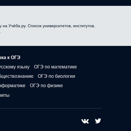
 на Учёба.ру. Список университетов, институтов,
.
ка к ОГЭ
усскому языку
ОГЭ по математике
бществознанию
ОГЭ по биологии
нформатике
ОГЭ по физике
меты