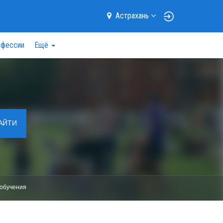
Астрахань
фессии
Ещё
АЙТИ
обучения