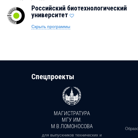
Российский биотехнологический
университет
Скрыть программы
Cпецпроекты
МАГИСТРАТУРА
И
МГУ ИМ.
М.В.ЛОМОНОСОВА
, реальное
Образо
орая есть
для выпускников технических и