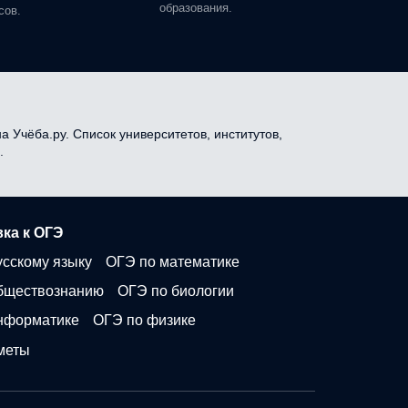
образования.
сов.
а Учёба.ру. Список университетов, институтов,
.
ка к ОГЭ
усскому языку
ОГЭ по математике
бществознанию
ОГЭ по биологии
нформатике
ОГЭ по физике
меты