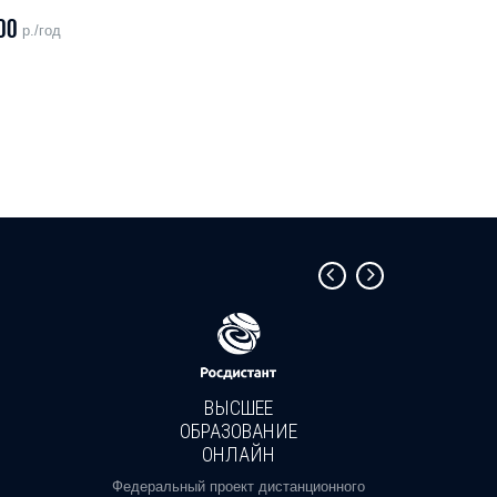
00
р./год
ВЫСШЕЕ
ОБРАЗОВАНИЕ
ОНЛАЙН
Пройди
профе
Федеральный проект дистанционного