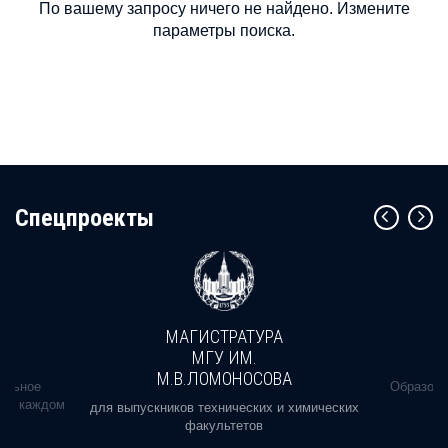
По вашему запросу ничего не найдено. Измените
параметры поиска.
Cпецпроекты
МАГИСТРАТУРА
МГУ ИМ.
М.В.ЛОМОНОСОВА
альное
Образова
ь в каждом
для выпускников технических и химических
факультетов