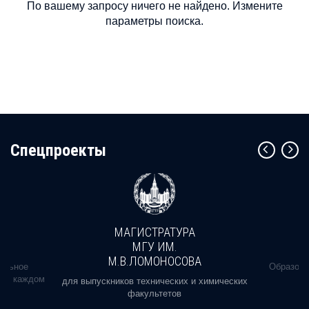
По вашему запросу ничего не найдено. Измените
параметры поиска.
Cпецпроекты
МАГИСТРАТУРА
МГУ ИМ.
М.В.ЛОМОНОСОВА
альное
Образова
ь в каждом
для выпускников технических и химических
факультетов