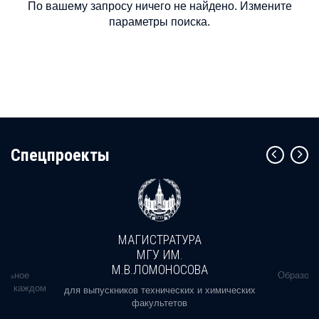
По вашему запросу ничего не найдено. Измените
параметры поиска.
Cпецпроекты
МАГИСТРАТУРА
МГУ ИМ.
М.В.ЛОМОНОСОВА
альное
Образова
ь в каждом
для выпускников технических и химических
факультетов