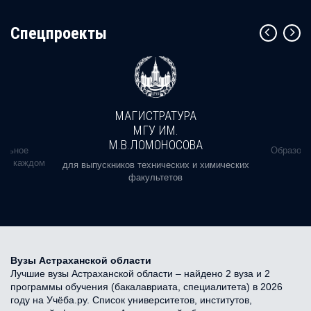
Cпецпроекты
МАГИСТРАТУРА
МГУ ИМ.
М.В.ЛОМОНОСОВА
альное
Образова
ь в каждом
для выпускников технических и химических
факультетов
Вузы Астраханской области
Лучшие вузы Астраханской области – найдено 2 вуза и 2
программы обучения (бакалавриата, специалитета) в 2026
году на Учёба.ру. Список университетов, институтов,