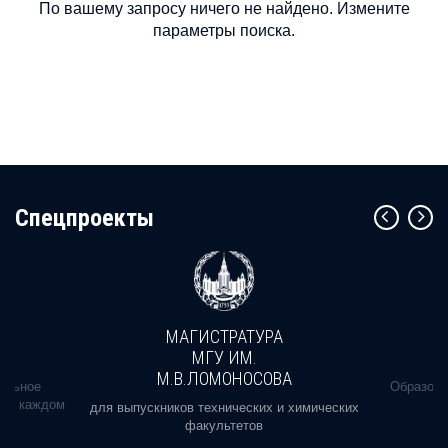
По вашему запросу ничего не найдено. Измените
параметры поиска.
Cпецпроекты
МАГИСТРАТУРА
МГУ ИМ.
М.В.ЛОМОНОСОВА
альное
Образова
ь в каждом
для выпускников технических и химических
факультетов