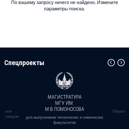
По вашему запросу ничего не найдено. Измените
параметры поиска.
Cпецпроекты
МАГИСТРАТУРА
МГУ ИМ.
М.В.ЛОМОНОСОВА
альное
Образова
ь в каждом
для выпускников технических и химических
факультетов