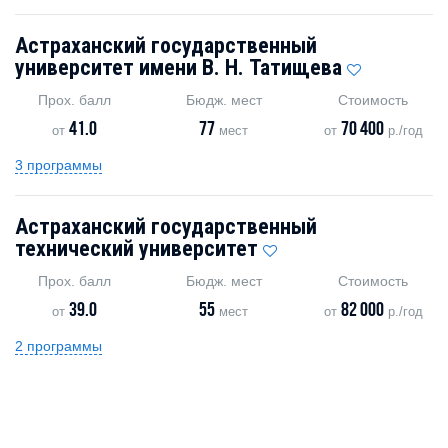
Астраханский государственный
университет имени В. Н. Татищева
Прох. балл
Бюдж. мест
Стоимость
41.0
77
70 400
от
мест
от
р./год
3 программы
Астраханский государственный
технический университет
Прох. балл
Бюдж. мест
Стоимость
39.0
55
82 000
от
мест
от
р./год
2 программы