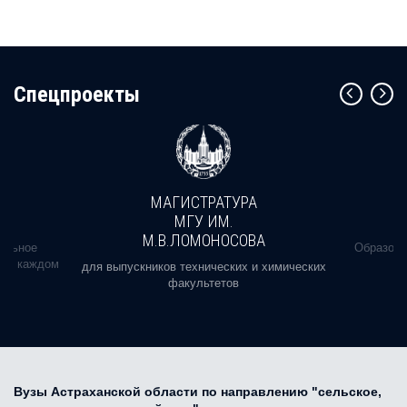
Cпецпроекты
МАГИСТРАТУРА
МГУ ИМ.
М.В.ЛОМОНОСОВА
альное
Образова
ь в каждом
для выпускников технических и химических
факультетов
Вузы Астраханской области по направлению "сельское,