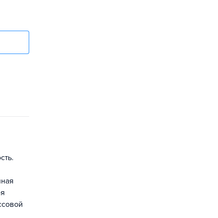
сть.
иная
ая
ессовой