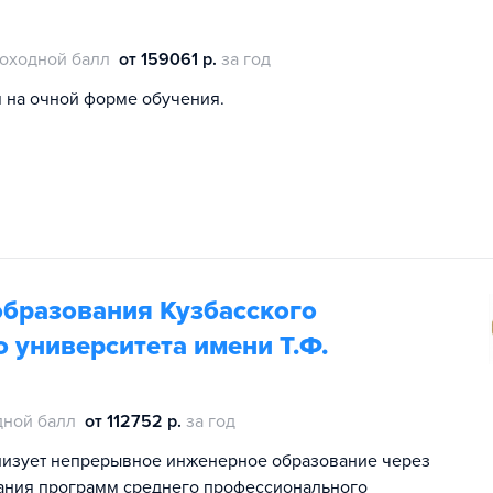
оходной балл
от 159061 р.
за год
 на очной форме обучения.
образования Кузбасского
о университета имени Т.Ф.
дной балл
от 112752 р.
за год
низует непрерывное инженерное образование через
ания программ среднего профессионального