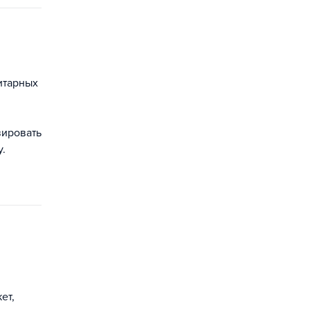
итарных
вировать
.
ет,