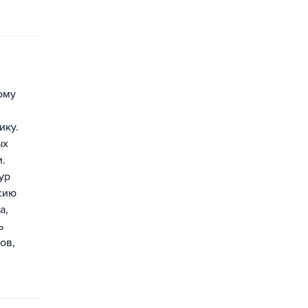
ому
ику.
ых
и.
ур
сию
а,
ь
ов,