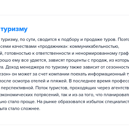
 туризму
туризму, по сути, сводится к подбору и продаже туров. Поэт
всеми качествами «продажника»: коммуникабельностью,
, готовностью к ответственности и ненормированному граф
орошо ему все удается, зависят проценты с продаж, из котор
а. Доход менеджера по туризму также зависит от сезонност
езон» он может за счет компании поехать информационный т
 после осмотра отелей и пляжей. В последнее время профес
 перспективной. Поток туристов, проходящих через агентств
 экономических потрясений, так и из-за того, что планироват
ьно стало проще. На рынке образовался избыток специалист
пыта стало сложнее.