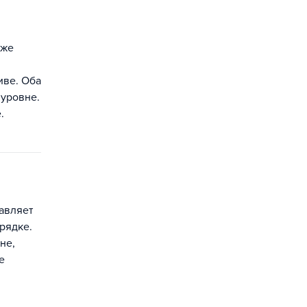
кже
иве. Оба
 уровне.
.
авляет
рядке.
не,
е