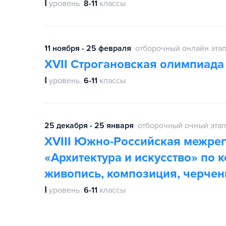
Ⅰ
уровень
8-11
классы
11 ноября - 25 февраля
отборочный онлайн эта
XVII Строгановская олимпиада
Ⅰ
уровень
6-11
классы
25 декабря - 25 января
отборочный очный этап
XVIII Южно-Российская межре
«Архитектура и искусство» по 
живопись, композиция, черчен
Ⅰ
уровень
6-11
классы