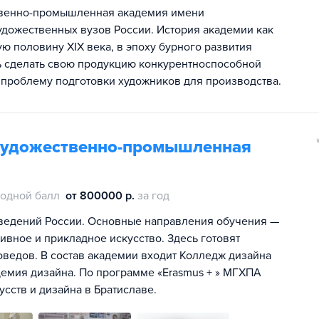
ственно-промышленная академия имени
удожественных вузов России. История академии как
ю половину XIX века, в эпоху бурного развития
ь сделать свою продукцию конкурентноспособной
 проблему подготовки художников для производства.
 художественно-промышленная
одной балл
от 800000 р.
за год
ведений России. Основные направления обучения —
вное и прикладное искусство. Здесь готовят
оведов. В состав академии входит Колледж дизайна
адемия дизайна. По программе «Erasmus + » МГХПА
сств и дизайна в Братиславе.