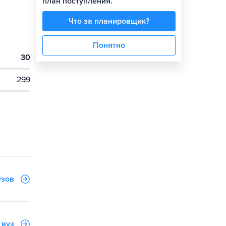
план поступления.
Что за планировщик?
Понятно
30
299
узов
 вуз