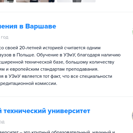
ления в Варшаве
 год
со своей 20-летней историей считается одним
вузов в Польше. Обучение в УЭиУ, благодаря наличию
сширенной технической базе, большому количеству
ким и европейским стандартам преподавания.
 в УЭиУ является тот факт, что все специальности
кредитационной комиссии.
 технический университет
од
верситет – это крупный образовательный, научный и