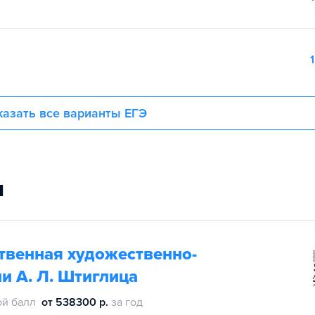
1
азать все варианты ЕГЭ
и
твенная художественно-
 А. Л. Штиглица
й балл
от 538300 р.
за год