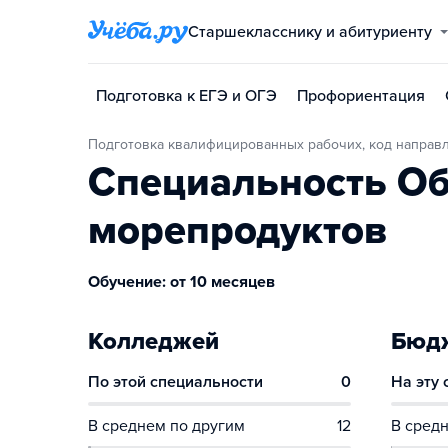
Старшекласснику и абитуриенту
Подготовка к ЕГЭ и ОГЭ
Профориентация
Подготовка квалифицированных рабочих, код направл
Специальность Об
морепродуктов
Обучение: от 10 месяцев
Колледжей
Бюдж
По этой специальности
0
На эту
В среднем по другим
12
В средн