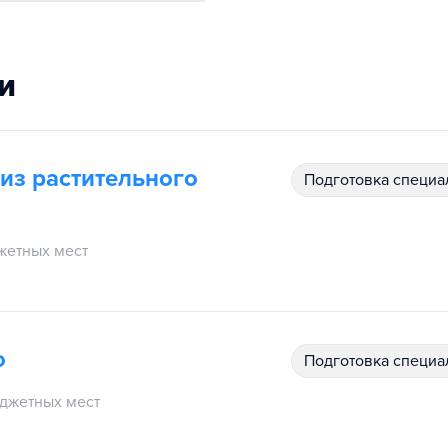
и
из растительного
подготовка специ
жетных мест
о
подготовка специ
джетных мест