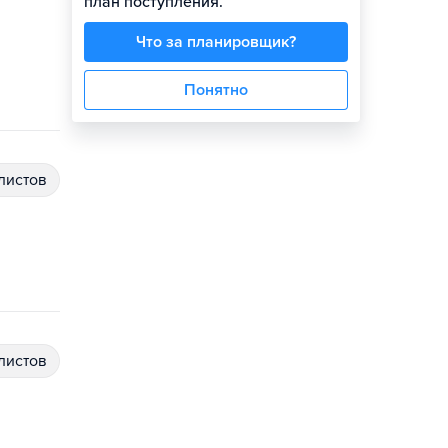
план поступления.
Что за планировщик?
Понятно
алистов
алистов