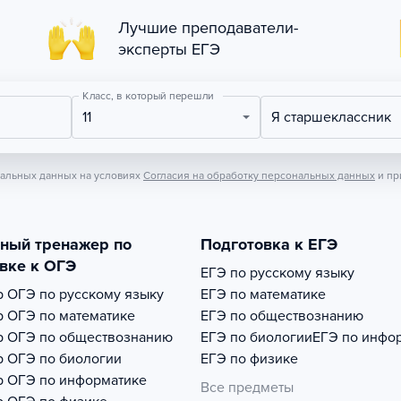
Лучшие преподаватели-
эксперты ЕГЭ
Класс, в который перешли
11
Я старшеклассник
нальных данных на условиях
Согласия на обработку персональных данных
и пр
тный тренажер по
Подготовка к ЕГЭ
вке к ОГЭ
ЕГЭ по русскому языку
р
ОГЭ по русскому языку
ЕГЭ по математике
р
ОГЭ по математике
ЕГЭ по обществознанию
р
ОГЭ по обществознанию
ЕГЭ по биологии
ЕГЭ по инфо
р
ОГЭ по биологии
ЕГЭ по физике
р
ОГЭ по информатике
Все предметы