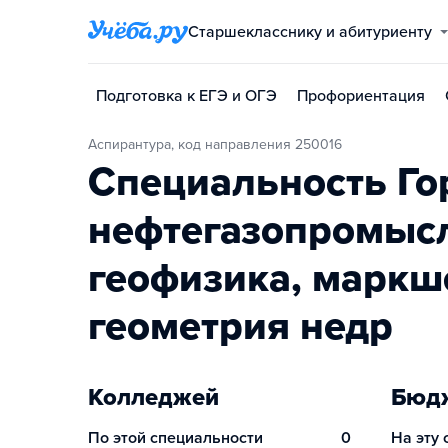
Старшекласснику и абитуриенту
Подготовка к ЕГЭ и ОГЭ
Профориентация
Аспирантура, код направления 250016
Специальность Г
нефтегазопромысл
геофизика, маркш
геометрия недр
Колледжей
Бюдж
По этой специальности
0
На эту