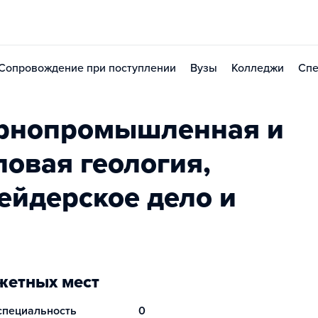
Сопровождение при поступлении
Вузы
Колледжи
Спе
орнопромышленная и
овая геология,
ейдерское дело и
етных мест
 специальность
0