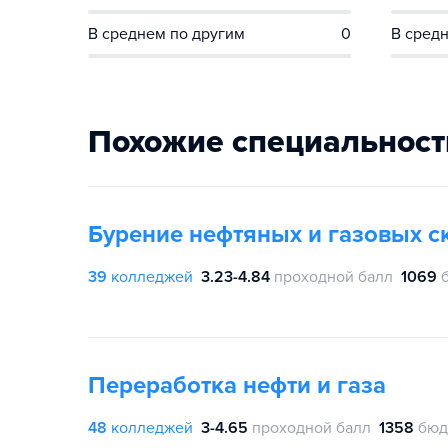
В среднем по другим
0
В средн
Похожие специальност
Бурение нефтяных и газовых с
39
колледжей
3.23-4.84
проходной балл
1069
Переработка нефти и газа
48
колледжей
3-4.65
проходной балл
1358
бюд