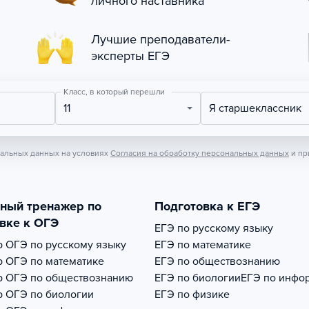
личного наставника
Лучшие преподаватели-
эксперты ЕГЭ
Класс, в который перешли
11
Я старшеклассник
нальных данных на условиях
Согласия на обработку персональных данных
и пр
тный тренажер по
Подготовка к ЕГЭ
вке к ОГЭ
ЕГЭ по русскому языку
р
ОГЭ по русскому языку
ЕГЭ по математике
р
ОГЭ по математике
ЕГЭ по обществознанию
р
ОГЭ по обществознанию
ЕГЭ по биологии
ЕГЭ по инфо
р
ОГЭ по биологии
ЕГЭ по физике