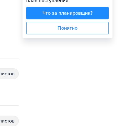
план поступления.
Что за планировщик?
Понятно
алистов
алистов