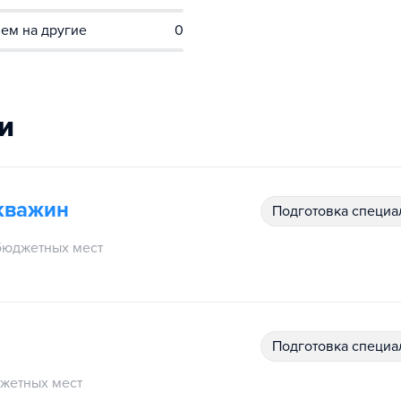
ем на другие
0
и
кважин
подготовка специ
бюджетных мест
подготовка специ
жетных мест